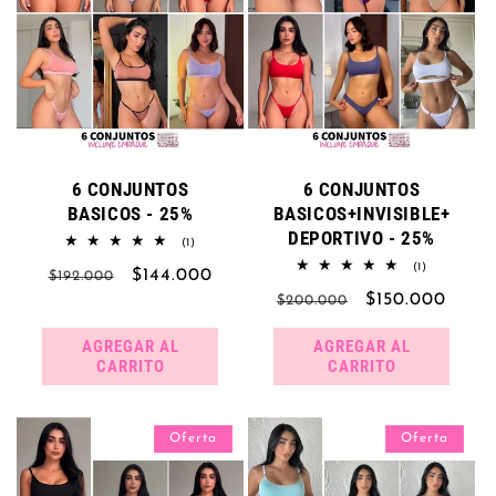
ó
n
:
6 CONJUNTOS
6 CONJUNTOS
BASICOS - 25%
BASICOS+INVISIBLE+
DEPORTIVO - 25%
1
(1)
reseñas
1
(1)
Precio
Precio
$144.000
totales
$192.000
reseñas
Precio
Precio
$150.000
totales
habitual
de
$200.000
habitual
de
oferta
AGREGAR AL
AGREGAR AL
oferta
CARRITO
CARRITO
Oferta
Oferta