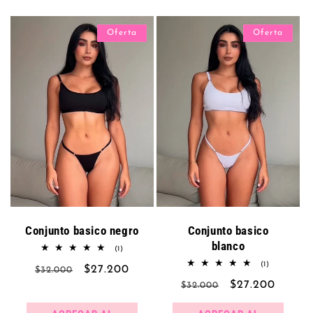
Oferta
Oferta
Conjunto basico negro
Conjunto basico
blanco
1
(1)
reseñas
1
(1)
Precio
Precio
$27.200
totales
$32.000
reseñas
Precio
Precio
$27.200
totales
habitual
de
$32.000
habitual
de
oferta