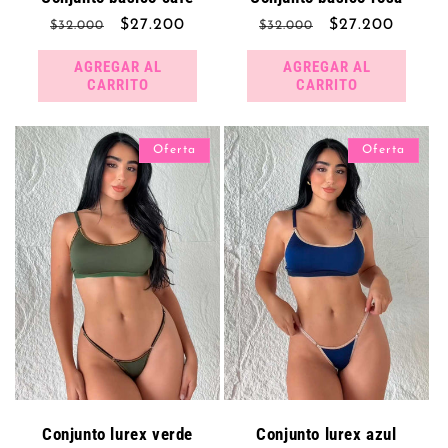
Precio
Precio
$27.200
Precio
Precio
$27.200
$32.000
$32.000
habitual
de
habitual
de
AGREGAR AL
AGREGAR AL
oferta
oferta
CARRITO
CARRITO
Oferta
Oferta
Conjunto lurex verde
Conjunto lurex azul