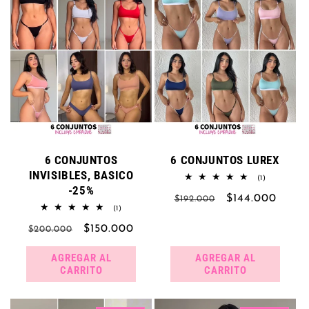
6 CONJUNTOS
6 CONJUNTOS LUREX
INVISIBLES, BASICO
1
(1)
-25%
reseñas
Precio
Precio
$144.000
totales
$192.000
1
(1)
habitual
de
reseñas
Precio
Precio
$150.000
totales
$200.000
oferta
habitual
de
AGREGAR AL
AGREGAR AL
oferta
CARRITO
CARRITO