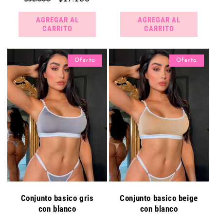
habitual
de
habitual
de
oferta
AGREGAR AL
AGREGAR AL
oferta
CARRITO
CARRITO
Oferta
Oferta
Conjunto basico gris
Conjunto basico beige
con blanco
con blanco