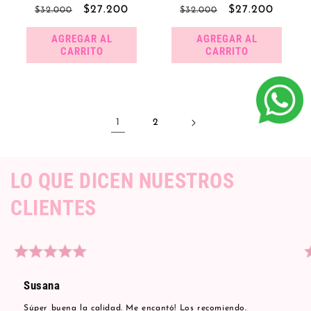
Precio
Precio
$27.200
Precio
Precio
$27.200
$32.000
$32.000
habitual
de
habitual
de
AGREGAR AL
AGREGAR AL
oferta
oferta
CARRITO
CARRITO
1
2
LO QUE DICEN NUESTROS
CLIENTES
Susana
Súper buena la calidad. Me encantó! Los recomiendo.