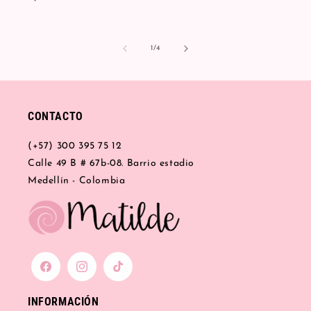
de
1
/
4
CONTACTO
(+57) 300 395 75 12
Calle 49 B # 67b-08. Barrio estadio
Medellín - Colombia
Facebook
Instagram
TikTok
INFORMACIÓN