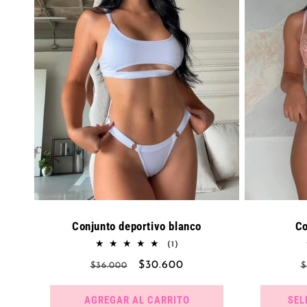
Conjunto deportivo blanco
Co
1
(1)
reseñas
Precio
Precio
$30.600
P
$36.000
$
totales
habitual
de
h
oferta
AGREGAR AL CARRITO
SEL