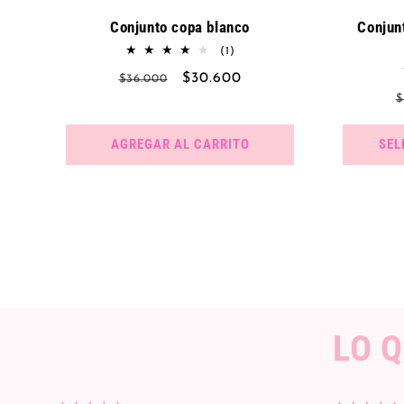
Conjunto copa blanco
Conjunt
1
(1)
reseñas
Precio
Precio
$30.600
$36.000
totales
P
habitual
de
$
h
oferta
AGREGAR AL CARRITO
SEL
LO 