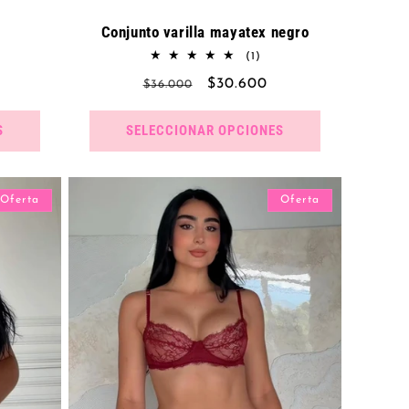
o
Conjunto varilla mayatex negro
1
(1)
eñas
reseñas
Precio
Precio
$30.600
$36.000
ales
totales
habitual
de
oferta
S
SELECCIONAR OPCIONES
Oferta
Oferta