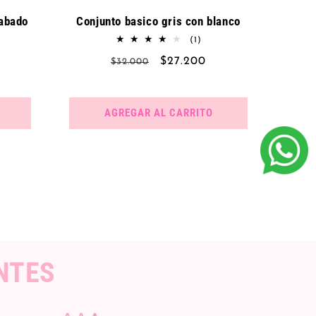
rabado
Conjunto basico gris con blanco
1
(1)
reseñas
Precio
Precio
$27.200
$32.000
totales
eñas
habitual
de
ales
oferta
AGREGAR AL CARRITO
NTES