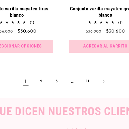
o varilla mayatex tiras
Conjunto varilla mayatex g
blanco
blanco
1
1
(1)
(1)
reseñas
res
recio
Precio
$30.600
Precio
Precio
$30.600
36.000
$36.000
totales
tot
abitual
de
habitual
de
oferta
oferta
ECCIONAR OPCIONES
AGREGAR AL CARRITO
1
…
2
3
11
QUE DICEN NUESTROS CLIE