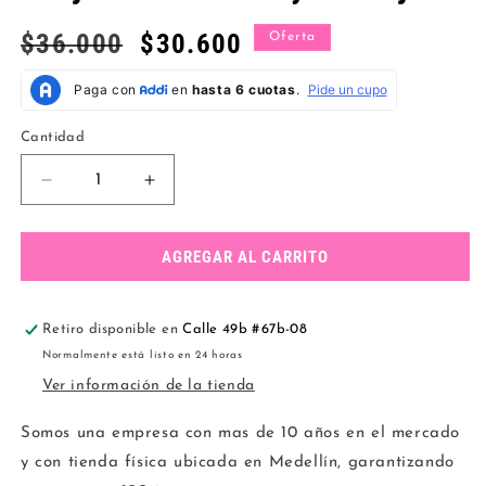
Precio
$36.000
Precio
$30.600
Oferta
habitual
de
oferta
Cantidad
Reducir
Aumentar
cantidad
cantidad
para
para
Conjunto
Conjunto
AGREGAR AL CARRITO
basico
basico
mayatex
mayatex
rojo
rojo
Retiro disponible en
Calle 49b #67b-08
Normalmente está listo en 24 horas
Ver información de la tienda
Somos una empresa con mas de 10 años en el mercado
y con tienda física ubicada en Medellín, garantizando