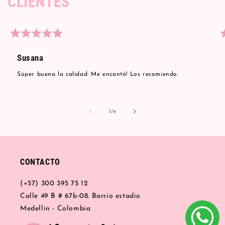
CLIENTES
Susana
Súper buena la calidad. Me encantó! Los recomiendo.
de
1
/
4
CONTACTO
(+57) 300 395 75 12
Calle 49 B # 67b-08. Barrio estadio
Medellín - Colombia