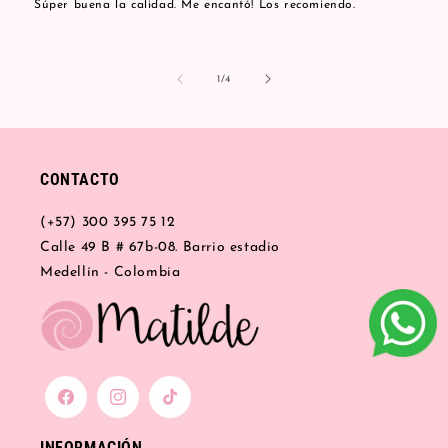
Súper buena la calidad. Me encantó! Los recomiendo.
de
1
/
4
CONTACTO
(+57) 300 395 75 12
Calle 49 B # 67b-08. Barrio estadio
Medellín - Colombia
Facebook
Instagram
TikTok
INFORMACIÓN