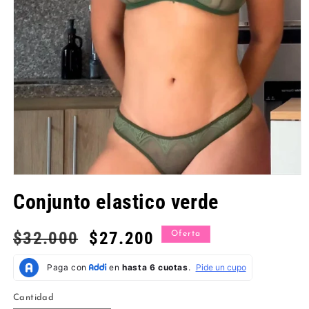
Abrir
elemento
Conjunto elastico verde
multimedia
1
en
una
Precio
$32.000
Precio
$27.200
Oferta
ventana
habitual
de
modal
oferta
Cantidad