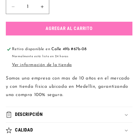
Reducir
Aumentar
cantidad
cantidad
para
para
Conjunto
Conjunto
AGREGAR AL CARRITO
elastico
elastico
verde
verde
Retiro disponible en
Calle 49b #67b-08
Normalmente está listo en 24 horas
Ver información de la tienda
Somos una empresa con mas de 10 años en el mercado
y con tienda física ubicada en Medellín, garantizando
una compra 100% segura.
DESCRIPCIÓN
CALIDAD