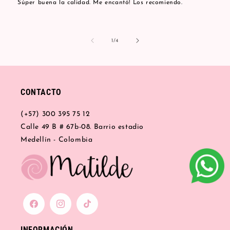
Súper buena la calidad. Me encantó! Los recomiendo.
de
1
/
4
CONTACTO
(+57) 300 395 75 12
Calle 49 B # 67b-08. Barrio estadio
Medellín - Colombia
Facebook
Instagram
TikTok
INFORMACIÓN