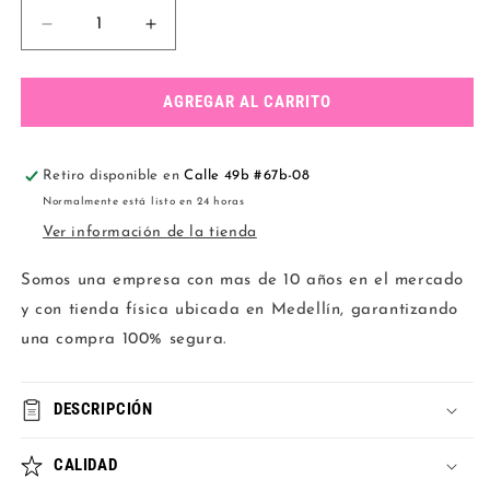
Reducir
Aumentar
cantidad
cantidad
para
para
KIT
KIT
AGREGAR AL CARRITO
3
3
CONJUNTOS
CONJUNTOS
GRABADO
GRABADO
Retiro disponible en
Calle 49b #67b-08
Normalmente está listo en 24 horas
Ver información de la tienda
Somos una empresa con mas de 10 años en el mercado
y con tienda física ubicada en Medellín, garantizando
una compra 100% segura.
DESCRIPCIÓN
CALIDAD