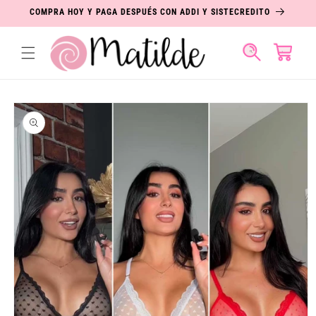
IR
COMPRA HOY Y PAGA DESPUÉS CON ADDI Y SISTECREDITO
DIRECTAMENTE
AL CONTENIDO
Carrito
IR
DIRECTAMENTE
A LA
INFORMACIÓN
DEL PRODUCTO