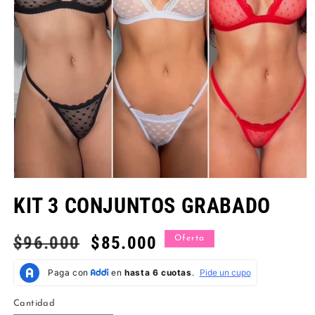
Abrir
elemento
KIT 3 CONJUNTOS GRABADO
multimedia
1
en
una
Precio
$96.000
Precio
$85.000
Oferta
ventana
habitual
de
modal
oferta
Cantidad