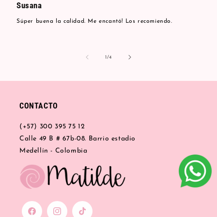
Susana
Súper buena la calidad. Me encantó! Los recomiendo.
de
1
/
4
CONTACTO
(+57) 300 395 75 12
Calle 49 B # 67b-08. Barrio estadio
Medellín - Colombia
Facebook
Instagram
TikTok