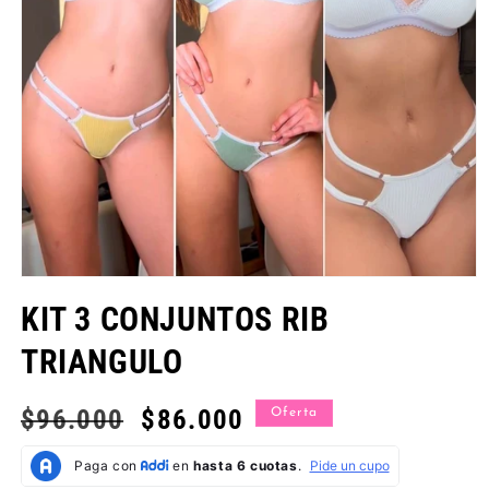
Abrir
elemento
KIT 3 CONJUNTOS RIB
multimedia
1
en
TRIANGULO
una
ventana
modal
Precio
$96.000
Precio
$86.000
Oferta
habitual
de
oferta