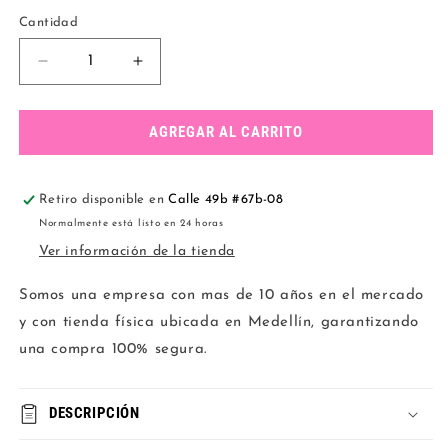
Cantidad
Reducir
Aumentar
cantidad
cantidad
para
para
KIT
KIT
AGREGAR AL CARRITO
3
3
CONJUNTOS
CONJUNTOS
RIB
RIB
Retiro disponible en
Calle 49b #67b-08
TRIANGULO
TRIANGULO
Normalmente está listo en 24 horas
Ver información de la tienda
Somos una empresa con mas de 10 años en el mercado
y con tienda física ubicada en Medellín, garantizando
una compra 100% segura.
DESCRIPCIÓN