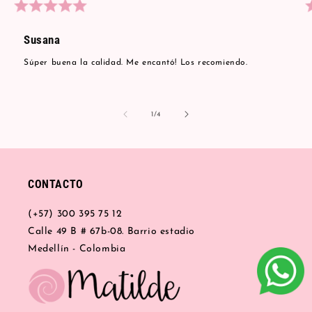
Susana
Súper buena la calidad. Me encantó! Los recomiendo.
de
1
/
4
CONTACTO
(+57) 300 395 75 12
Calle 49 B # 67b-08. Barrio estadio
Medellín - Colombia