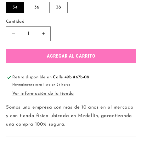
34
36
38
Cantidad
Reducir
Aumentar
cantidad
cantidad
para
para
KIT
KIT
AGREGAR AL CARRITO
3
3
CONJUNTOS
CONJUNTOS
VARILLA
VARILLA
Retiro disponible en
Calle 49b #67b-08
Normalmente está listo en 24 horas
Ver información de la tienda
Somos una empresa con mas de 10 años en el mercado
y con tienda física ubicada en Medellín, garantizando
una compra 100% segura.