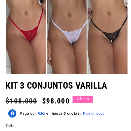
Abrir
elemento
KIT 3 CONJUNTOS VARILLA
multimedia
1
en
una
Precio
$108.000
Precio
$98.000
Oferta
ventana
habitual
de
modal
oferta
Talla