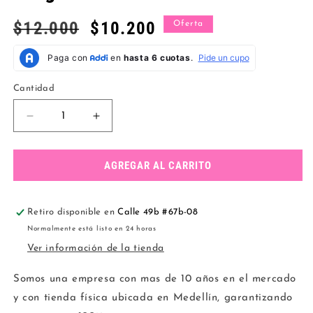
Precio
$12.000
Precio
$10.200
Oferta
habitual
de
oferta
Cantidad
Reducir
Aumentar
cantidad
cantidad
para
para
Tanga
Tanga
AGREGAR AL CARRITO
elastico
elastico
bicolor
bicolor
menta
menta
Retiro disponible en
Calle 49b #67b-08
Normalmente está listo en 24 horas
Ver información de la tienda
Somos una empresa con mas de 10 años en el mercado
y con tienda física ubicada en Medellín, garantizando