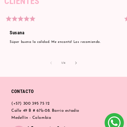
CLIENTES
Susana
Súper buena la calidad. Me encantó! Los recomiendo.
de
1
/
4
CONTACTO
(+57) 300 395 75 12
Calle 49 B # 67b-08. Barrio estadio
Medellín - Colombia