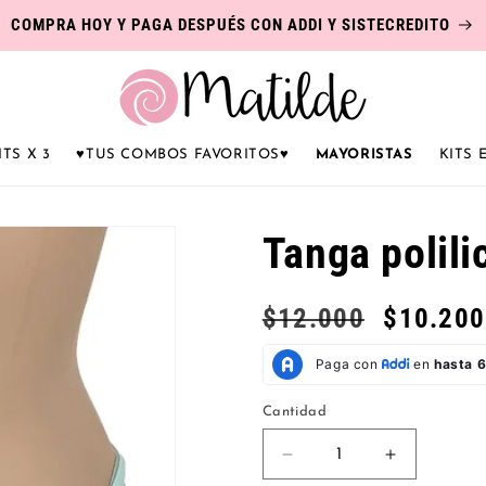
COMPRA HOY Y PAGA DESPUÉS CON ADDI Y SISTECREDITO
ITS X 3
♥️TUS COMBOS FAVORITOS♥️
MAYORISTAS
KITS
Tanga polil
Precio
$12.000
Precio
$10.200
habitual
de
oferta
Cantidad
Reducir
Aumentar