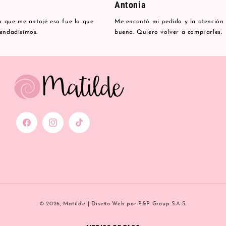
Antonia
lo que me antojé eso fue lo que
Me encantó mi pedido y la atención
mendadisimos.
buena. Quiero volver a comprarles.
Facebook
Instagram
TikTok
Formas
© 2026,
Matilde
|
Diseño Web
por P&P Group S.A.S.
de