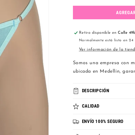
cantidad
cantidad
para
para
Tanga
Tanga
AGREGAR
polilicra
polilicra
graduacion
graduacion
menta
menta
Retiro disponible en
Calle 49
Normalmente está listo en 24
Ver información de la tien
Somos una empresa con mas
ubicada en Medellín, gar
DESCRIPCIÓN
CALIDAD
ENVÍO 100% SEGURO