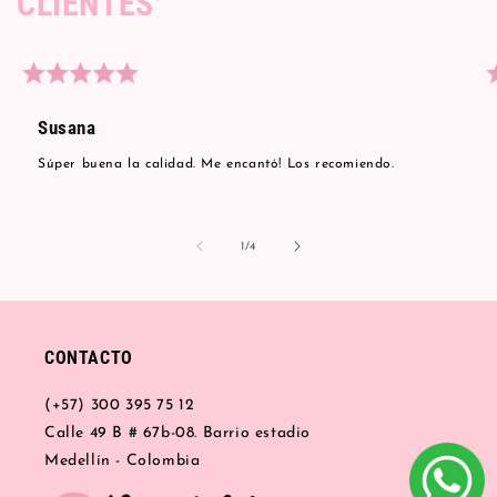
CLIENTES
Susana
Súper buena la calidad. Me encantó! Los recomiendo.
de
1
/
4
CONTACTO
(+57) 300 395 75 12
Calle 49 B # 67b-08. Barrio estadio
Medellín - Colombia