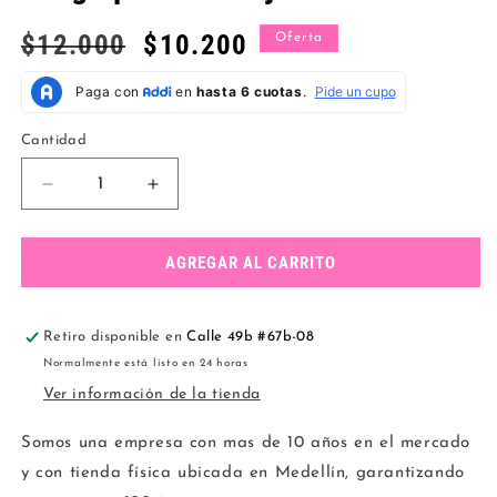
Precio
$12.000
Precio
$10.200
Oferta
habitual
de
oferta
Cantidad
Reducir
Aumentar
cantidad
cantidad
para
para
Tanga
Tanga
AGREGAR AL CARRITO
polilicra
polilicra
roja
roja
Retiro disponible en
Calle 49b #67b-08
Normalmente está listo en 24 horas
Ver información de la tienda
Somos una empresa con mas de 10 años en el mercado
y con tienda física ubicada en Medellín, garantizando